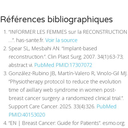
Références bibliographiques
“INFORMER LES FEMMES sur la RECONSTRUCTION
…”. has-sante.fr.
Voir la source
Spear SL, Mesbahi AN. “Implant-based
reconstruction.”. Clin Plast Surg. 2007. 34(1):63-73;
abstract vi.
PubMed PMID:17307072
González-Rubino JB, Martín-Valero R, Vinolo-Gil MJ.
“Physiotherapy protocol to reduce the evolution
time of axillary web syndrome in women post-
breast cancer surgery: a randomized clinical trial.”.
Support Care Cancer. 2025. 33(4):326.
PubMed
PMID:40153020
“EN | Breast Cancer: Guide for Patients”. esmo.org.