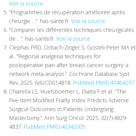
Voir la source
“Programmes de récupération améliorée après
chirurgie …”. has-sante.fr.
Voir la source
“Comparer les différentes techniques chirurgicales
de …”. has-sante.fr.
Voir la source
Clephas PRD, Orbach-Zinger S, Gosteli-Peter MA et
al.. “Regional analgesia techniques for
postoperative pain after breast cancer surgery: a
network meta-analysis.”. Cochrane Database Syst
Rev. 2025. 6(6):CD014818.
PubMed PMID:40464297
Chiarella LS, Huelsboemer L, Diatta F et al.. “The
Five-Item Modified Frailty Index Predicts Adverse
Surgical Outcomes in Patients Undergoing
Mastectomy.”. Ann Surg Oncol. 2025. 32(7):4829-
4837.
PubMed PMID:40342005